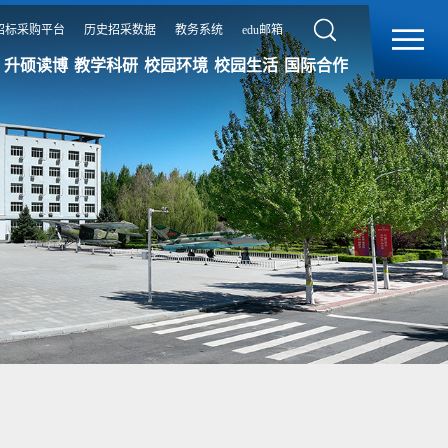
招标采购平台
历史招采数据
教务系统
edu邮箱
升硕读博
教学科研
校园环境
校园生活
国际合作