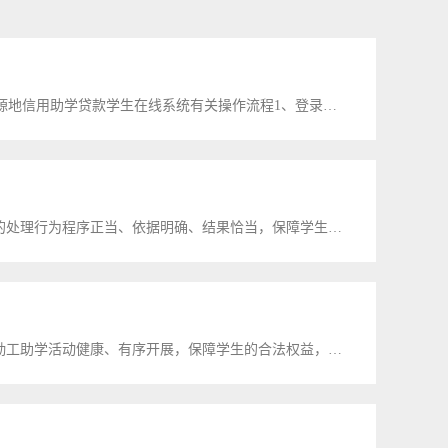
（一）学生在线系统使用对象：所有申请对象（二）国家开发银行生源地信用助学贷款学生在线系统有关操作流程1、登录系统。（网址https://sls.cdb.com.cn/，如提示此网站的安全证书有问题，请忽视，选择“继续浏览此网...
第一章 总 则第一条 为规范我校学生教育管理工作，保证学校对学生的处理行为程序正当、依据明确、结果恰当，保障学生的合法权益，维护学校的正常工作秩序，根据《中华人民共和国教...
（试 行）第一章 总 则第一条 为规范我校学生勤工助学工作，促进勤工助学活动健康、有序开展，保障学生的合法权益，培养学生自立自强精神，增强学生社会实践能力，帮助学生顺利完成学业，特制定本办法。...