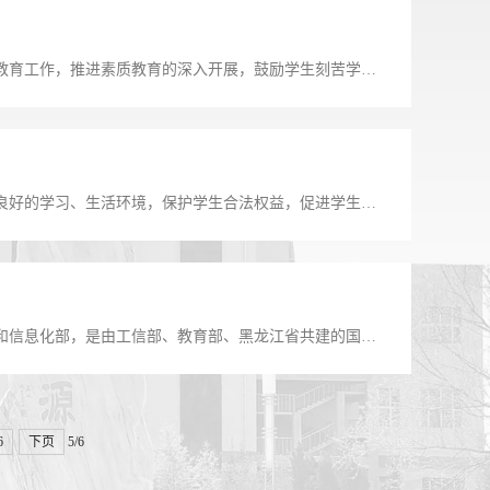
一、指导思想坚持全面贯彻党的教育方针，加强和改进学生思想政治教育工作，推进素质教育的深入开展，鼓励学生刻苦学习、努力创新、积极实践，树立优秀学生个人和集体典型。二、评选目的及意义将表彰工作与学生的教育...
第一章总则第一条为推进依法治校，维护学校正常的教育教学秩序和良好的学习、生活环境，保护学生合法权益，促进学生身心健康全面发展，根据《中华人民共和国教育法》、《中华人民共和国高等教育法》、教育部《普通高...
哈尔滨工业大学学校简介哈尔滨工业大学（简称哈工大）隶属于工业和信息化部，是由工信部、教育部、黑龙江省共建的国家重点大学，是首批进入国家“211工程”和“985工程”建设的若干所大学之一。 1920年，中东铁...
6
下页
5/6