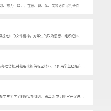
第一条 为了资助家庭经济困难的学生顺利完成学业，激励他们勤奋学习、努力进取，并在德、智、体、美等方面得到全面发展，根据《省财政厅省教育厅关于印发〈黑龙江省普通本科高校、高等职业学校和中等职业学校国...
根据国家教育部《高等学校学生行为准则》和《普通高等学校学生管理规定》的文件精神，对学生的政治思想、组织纪律、学习态度、课前演讲、动手能力、劳动态度、社会实践、基础文明和体育锻炼等进行测评。一、综合测评...
1.学生到学生户籍所在地（县、市、区）教育局学生资助管理中心申请办理贷款,并按要求提供相应材料。2.如果学生已经在户籍所在地（县、市、区）教育局学生资助管理中心签完贷款合同，学生执《国家助学贷款（生源地）借...
第一条 结合我校实行的奖学金制度和综合测评等实际情况，特制定我校学生奖学金制度实施细则。第二条 本细则旨在促进学生德智体美全面发展，充分调动学生的学习积极性，鼓励学生刻苦学习，努力培养学生既有...