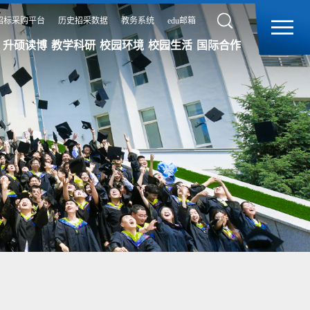
招标采购平台
历史招采数据
教务系统
edu邮箱
升硕读博
教学科研
校园环境
校园生活
国际合作