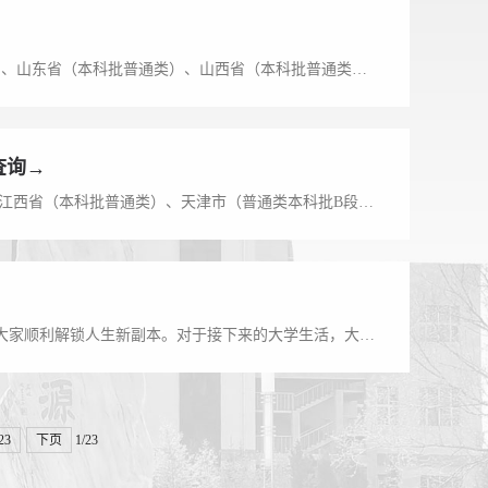
各位同学：7月29日，哈尔滨华德学院2026年海南省（本科批普通类）、山东省（本科批普通类）、山西省（本科批普通类）、河南省（本科批普通类）录取工作已顺利完成，考生可登录省级考试院官方网站查询。录取通知书已安排邮寄，请各位同学注意查收并按规定时间准时报到。已完成录取省份及批次，截至目前，哈尔滨华德学院2026年下述省份及批次录取工作已顺利完成，考生可登录省级考试院官方网站查询录取结果：北京市：本科批普通类...
查询→
各位同学： 哈尔滨华德学院2026年内蒙古自治区（本科批普通类）、江西省（本科批普通类）、天津市（普通类本科批B段）、贵州省（本科批普通类）、广东省（本科批普通类）录取工作已顺利完成，考生可登录省级考试院官方网站查询。录取通知书已安排邮寄，请各位同学注意查收并按规定时间准时报到。录取分数线我们的大学电子信息与计算机类专业智能制造类专业宣传片智能汽车与建造类专业宣传片设计学类专业宣传片经济管理、文学...
夏意未歇，秋序渐启，跨越山海，不负相遇。你好啊，大学生！恭喜大家顺利解锁人生新副本。对于接下来的大学生活，大家是不是还有很多问号？莫慌，学校将通过官方平台为你全景揭秘。扫描下方二维码，认真填写表单，把“你最想知道的”告诉我们。我们会整理高频问题，为你解答。同时，在哈尔滨华德学院公众号7月27日推送的公众号文章：新生入学须知来啦！更有华德校园文创大放送！以及哈尔滨华德学院官方抖音账号该条视频留言区：...
23
下页
1/23