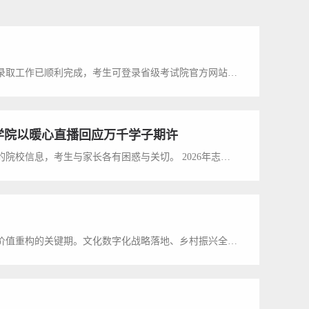
各位同学：8月4日，哈尔滨华德学院2026年四川省（本科批普通类）录取工作已顺利完成，考生可登录省级考试院官方网站查询。录取通知书已安排邮寄，请各位同学注意查收并按规定时间准时报到。已完成录取省份及批次，截至目前，哈尔滨华德学院2026年下述省份及批次录取工作已顺利完成，考生可登录省级考试院官方网站查询录取结果：北京市：本科批普通类天津市：普通类本科批B段内蒙古自治区：本科批普通类吉林省：普通本科批江苏省...
学院以暖心直播回应万千学子期许
高考落幕，志愿填报随即成为千万家庭的关键抉择。面对海量而繁杂的院校信息，考生与家长各有困惑与关切。 2026年志愿填报关键期，哈尔滨华德学院立足育人初心，勇担高校社会责任，以公益直播为载体，直面考生之疑、回应家长之虑、解答社会之问。 这不仅是学校在2026招生季面向全国学子及家庭交出的诚意答卷，更是一场打破信息壁垒的务实行动。依托权威媒体的联合传播与全域覆盖的公益服务，学校以专业、真诚与温度，积极回应社...
在文化强国与数字经济双重战略的驱动下，中国艺术设计产业正进入价值重构的关键期。文化数字化战略落地、乡村振兴全面推进、冰雪经济持续升温、元宇宙与AIGC技术快速渗透，让设计的边界从纸面延伸到了产业、城乡与数字空间的方方面面。行业对人才的评判标准，早已从“画得好不好”，转向“能不能解决真实产业问题、能不能创造市场价值”。 这正是哈尔滨华德学院艺术类专业的办学底色：跳出纯艺术培养的传统框架，依托深厚工科底...