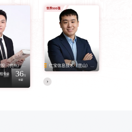
世界500强
本升硕
公务员
世界500强
本升硕
公务员
科技大学
吉利汽车控股（杭州）有限公司
烟台市公安局交通管理支队
哈尔滨工业大学
哈尔滨市公安局交警支队
仁宝信息技术（昆山）有限公司
广州大
36
工程专业
工程及其自动化专业
运输专业
万
年薪