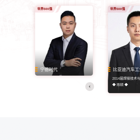
世界500强
硕博连读
公务员
世界500强
本升硕
公务员
司
级警长
宁德时代
哈尔滨工程大学本硕连读
赤峰市阿鲁科尔沁旗巴彦花镇政府
比亚迪汽车工
澳门大学
肇源县公安局
2024届英语专业
◆ 陈硕 ◆
◆ 曾令琪 ◆
◆ 李子健 ◆