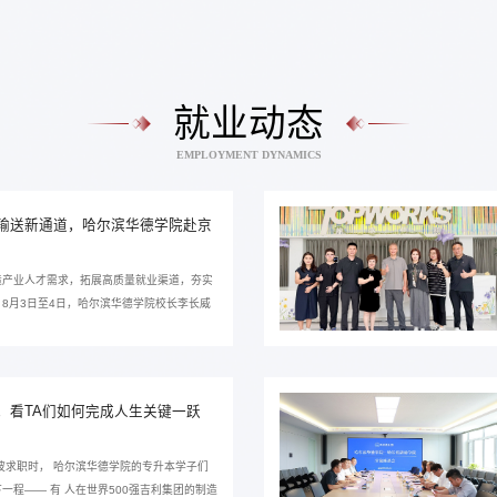
就业动态
EMPLOYMENT DYNAMICS
输送新通道，哈尔滨华德学院赴京
造产业人才需求，拓展高质量就业渠道，夯实
8月3日至4日，哈尔滨华德学院校长李长威
重点企业开展走访洽谈 。 8月3日，走访团
材制造产线，深入了解航天动力构件先进制
工艺，并举行校企交流会。 三十一所常务副
一行到访表示热烈欢迎。 他介绍，三十一所
，看TA们如何完成人生关键一跃
造，产业发展持续...
波求职时， 哈尔滨华德学院的专升本学子们
一程—— 有 人在世界500强吉利集团的制造