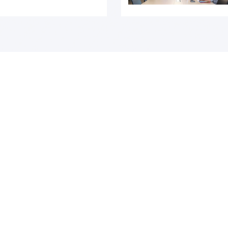
备的精密运转；有人深耕工大卫星智造车间，
理想；有人成功入职中国建设银行；有人顺利
学子考入985、211、双一流等院校攻读硕
的名字，却 拥有一个共同的 转折点： 通过专
完成了人生的...