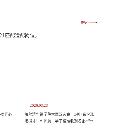
更多
精准匹配适配岗位，
2026.03.23
—以匠心
哈尔滨华德学院大型双选会：140+名企现
场揽才！AI护航，学子精准收割名企offer