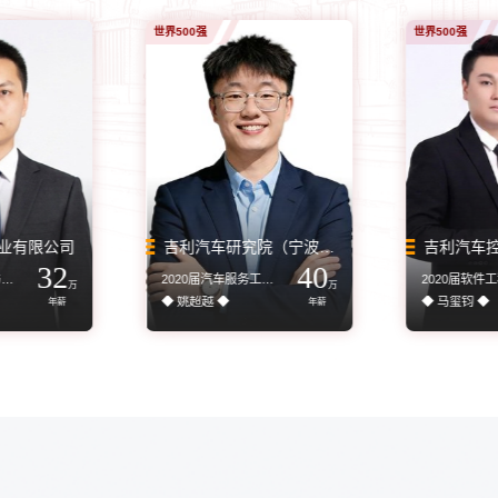
世界500强
本升硕
公务员
世界500强
本升硕
公务员
业有限公司
天津理工大学
铁岭市消防救援支队
吉利汽车研究院（宁波）有限公司
西安建筑
32
40
2014届焊接技术与工程专业
2021届机械设计制造及其自动化专业
2025届车辆工程专业
2019届影视摄影与制作专业
2020届汽车服务工程专业
2020届软件
2025届电气
2023届交通
万
万
◆ 姚超越 ◆
◆ 田嘉豪 ◆
◆ 金红 ◆
◆ 马玺钧 ◆
◆ 王璐毅 ◆
◆ 韩芸泽 ◆
年薪
年薪