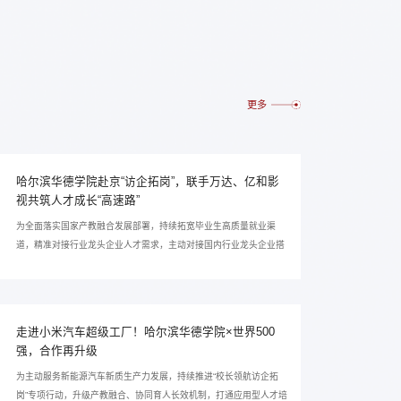
更多
哈尔滨华德学院赴京“访企拓岗”，联手万达、亿和影
视共筑人才成长“高速路”
为全面落实国家产教融合发展部署，持续拓宽毕业生高质量就业渠
道，精准对接行业龙头企业人才需求，主动对接国内行业龙头企业搭
建长效合作平台， 8月5日，哈尔滨华德学院党委书记、政府督导专
员白云龙带队赴北京开展访企拓岗专项走访，深度对接行业标杆企
业、影视制作领域头部企业，洽谈人才共育、实习实训、就业输送等
全方位校企合作。 此次走访是学校坚持应用型办学定位、主动靠前服
走进小米汽车超级工厂！哈尔滨华德学院×世界500
务毕业生就业工作的重要行动，聚焦艺术设计...
强，合作再升级
为主动服务新能源汽车新质生产力发展，持续推进“校长领航访企拓
岗”专项行动，升级产教融合、协同育人长效机制，打通应用型人才培