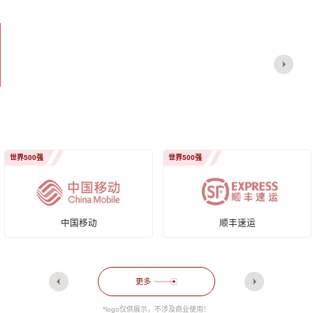
哈尔滨焊接研究所
华德—昆山产业学
有限公司
院
世界500强
央/国企
顺丰速运
格力电器
更多
*logo仅供展示，不涉及商业使用！