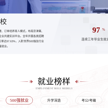
校
97
%
建、订单培养育人模式，布局京津冀、
企业共建实训平台。全年开展各类招聘
连续三年毕业生就
达97.63%，入职世界500强及行业
质量就业。
就业榜样
EMPLOYMENT ROLE MODELS
500强就业
升学深造
考公/考编