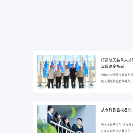
打通航天装备人才
津冀访企拓岗
为精准对接航天装备制
航天领域校企合作矩阵，
一行5人， 赴京津冀航天
队实地参观三十一所增
造、精密成型等核心生产
所长郭金鑫对李长威校长
从专科到名校名企
深耕航天动力装备研发制
当大多数毕业生 还在奔
已各自奔赴令人艳羡的下