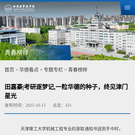
青春榜样
首页
>
华德看点
>
专题专栏
>
青春榜样
田嘉豪|考研逐梦记,一粒华德的种子，终见津门
星光
发布时间：2025-10-13
点击：
421
天津理工大学机械工程专业的录取通知书送到手中时，