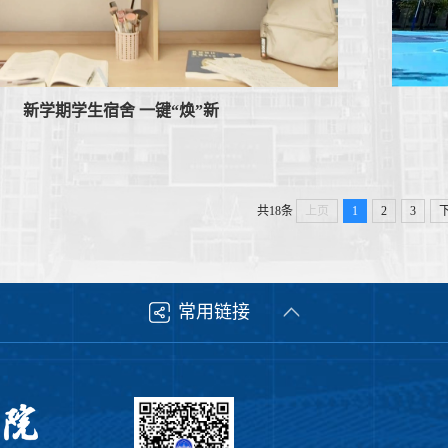
新学期学生宿舍 一键“焕”新
共18条
上页
1
2
3
常用链接