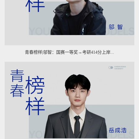
青春榜样|邬智：国赛一等奖→考研414分上岸...