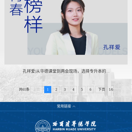
孔祥爱|从华德课堂到两会现场，选择专升本的...
共61条
上页
1
2
3
4
5
6
下页
1/6
常用链接