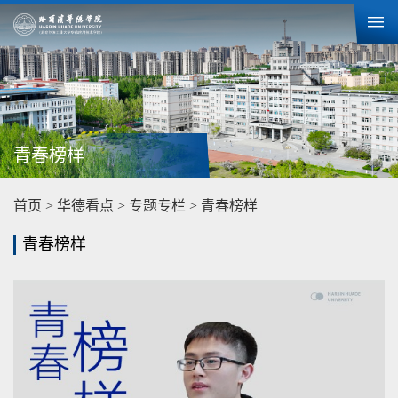
青春榜样
首页
>
华德看点
>
专题专栏
>
青春榜样
青春榜样