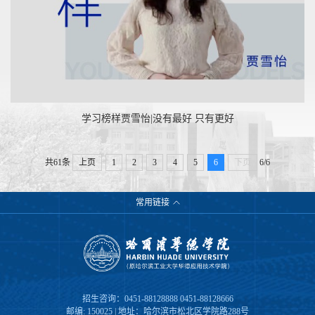
学习榜样贾雪怡|没有最好 只有更好
共61条
上页
1
2
3
4
5
6
下页
6/6
常用链接
招生咨询：0451-88128888 0451-88128666
邮编: 150025 | 地址：哈尔滨市松北区学院路288号