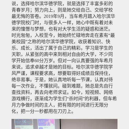
说，选择哈尔滨华德学院，就是选择了丰富多彩的
青春岁月；努力向上，则是她交给自己、交给学校
最无悔的答卷。
2019年9月，当车希月踏入哈尔滨华
德学院校门时，与很多人一样，她心中既有着对未
来的憧憬与梦想，也有对大学生活的疑惑和迷茫。
时光匆匆，入校至今，她始终忙碌地奔走在素有“最
美校园”之称的哈尔滨华德学院，收获着知识、快
乐、成长，活出了属于自己的精彩。学习是学生的
天职，从紧张的高中来到相对自由的大学，不少同
学开始信奉60分万岁。但对一向认真要强的车希月
来说，追求卓越才是她的目标。哈尔滨华德学院学
风严谨，课程要求高，想要取得好成绩且保持住，
绝非易事。于是，她认真地听每一节课，认真对待
每一次作业，不懂就问。碰到难题，她总是先自行
查找资料，再去向老师求证。如今，短视频、网络
游戏横行，逐渐成为学生们“杀时间”的利器，但车希
月力争做时间的主人，把有限的时间进行无限分
化，把一分一秒都用在刀刃上。