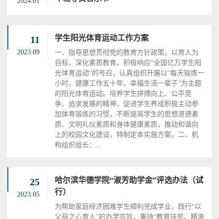
2024.01
学生阳光体育运动工作方案
11
2023.09
一、指导思想贯彻党的教育方针政策，以育人为
目标，深化素质教育。积极响应“全国亿万学生阳
光体育运动”的号召，认真组织开展以“每天锻炼一
小时，健康工作五十年，幸福生活一辈子”为主题
的阳光体育运动。培养学生拼搏向上、公平竞
争、追求发展的精神，促进学生养成积极主动参
加体育锻炼的习惯，不断提高学生的思想道德素
质、文明礼仪素质和身体健康素质，推动和谐向
上的校园文化建设，特制定本实施方案。二、机
构组织组长：...
哈尔滨华德学院“淑芳助学金”评选办法（试
25
行）
2023.05
为帮助家庭经济困难学生顺利完成学业，践行“以
父母之心育人”的办学宗旨，秉持“教育扶贫、精准