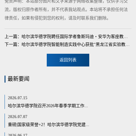
免责声明：本站部分图片和文字来源于网络收集整理，仅供学习交
流，版权归原作者所有，并不代表我站观点。本站将不承担任何法
律责任，如果有侵犯到您的权利，请及时联系我们删除。
上一篇：哈尔滨华德学院聘任国际学者鲁斯玛迪・安华为客座教授并举办专题学术讲座
下一篇：哈尔滨华德学院智能制造实践中心获批“黑龙江省实验教学示范中心（培育建设）”
返回列表
最新要闻
2026.07.15
哈尔滨华德学院召开2026年春季学期工作...
2026.07.07
重磅|国家级荣誉+2！哈尔滨华德学院党建...
2026.06.17