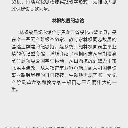
契机，持续深化思政课实践教学形式，为推动大思
政课建设贡献力量。
林枫故居纪念馆
林枫故居纪念馆位于黑龙江省绥化市望奎县，是
在老一辈无产阶级革命家、教育家林枫同志故居的
基础上辟建的纪念馆。是系统介绍林枫同志生平业
绩的传记型专馆，详细介绍了林枫同志从早期投身
革命到领导爱国学生运动，从山西抗战到致力于东
北民主建政，从为教育事业呕心沥血到为祖国建设
事业鞠躬尽瘁的日日夜夜，生动地再现了老一辈无
产阶级革命家和教育家林枫同志平凡而伟大的一
生。