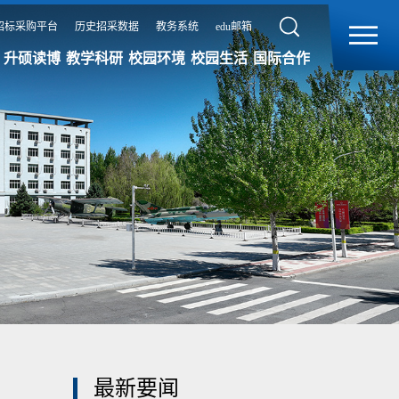
招标采购平台
历史招采数据
教务系统
edu邮箱
升硕读博
教学科研
校园环境
校园生活
国际合作
最新要闻