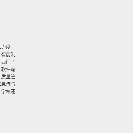
入力度，
，智能制
、西门子
；软件端
、质量管
信息流与
，学校还