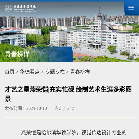
青春榜样
首页
>
华德看点
>
专题专栏
>
青春榜样
才艺之星燕荣恺|充实忙碌 绘制艺术生涯多彩图
景
发布时间：2024-10-10
点击：
242
燕荣恺是哈尔滨华德学院，视觉传达设计专业的