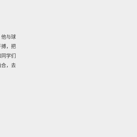
，他与球
拼搏，把
和同学们
融合，去