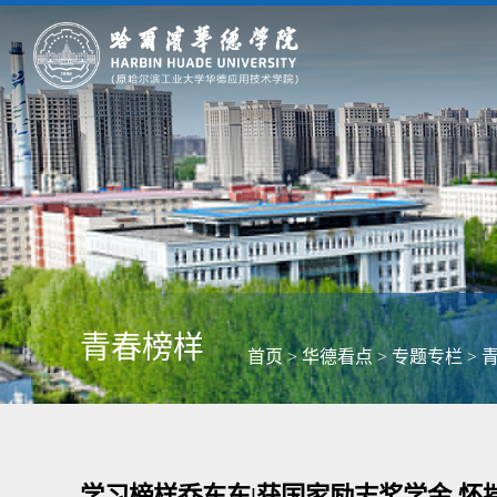
青春榜样
首页
>
华德看点
>
专题专栏
>
学习榜样乔东东|获国家励志奖学金 怀