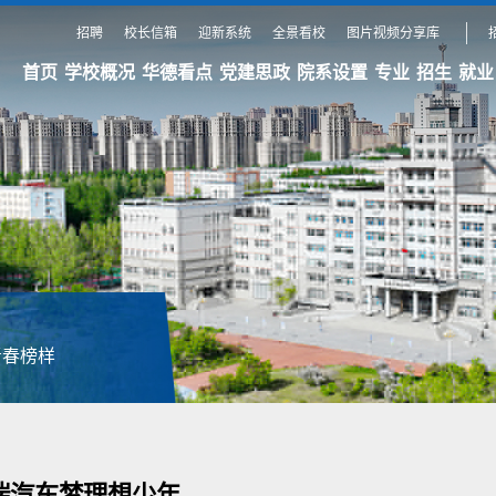
招聘
校长信箱
迎新系统
全景看校
图片视频分享库
首页
学校概况
华德看点
党建思政
院系设置
专业
招生
就业
青春榜样
揣汽车梦理想少年