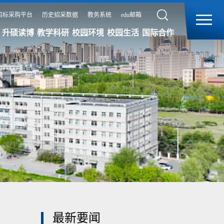
招标采购平台
历史招采数据
教务系统
edu邮箱
升硕读博
教学科研
校园环境
校园生活
国际合作
最新要闻