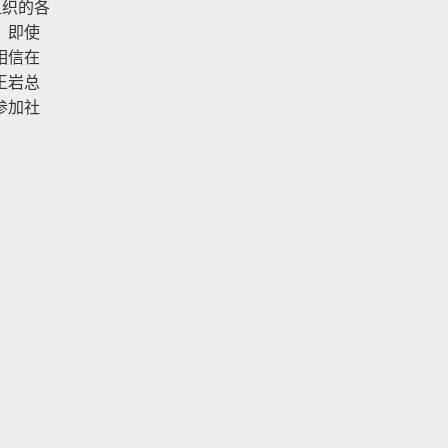
组织的各
。即使
相信在
王岩总
参加社