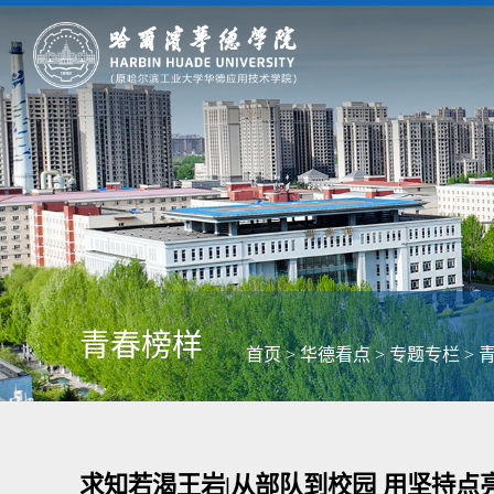
青春榜样
首页
>
华德看点
>
专题专栏
>
求知若渴王岩|从部队到校园 用坚持点