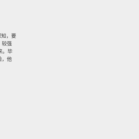
深知，要
、较强
来。毕
验，他