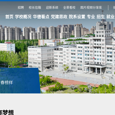
招聘
校长信箱
迎新系统
全景看校
图片视频分享库
首页
学校概况
华德看点
党建思政
院系设置
专业
招生
就业
青春榜样
亮梦想