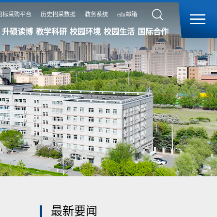
招标采购平台
历史招采数据
教务系统
edu邮箱
升硕读博
教学科研
校园环境
校园生活
国际合作
最新要闻