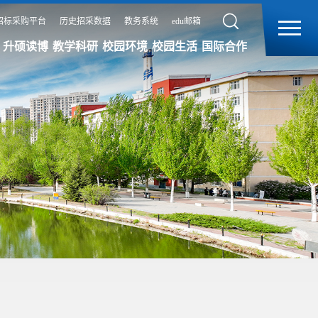
招标采购平台
历史招采数据
教务系统
edu邮箱
升硕读博
教学科研
校园环境
校园生活
国际合作