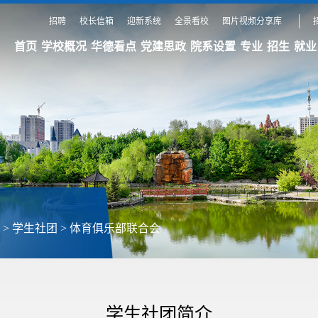
招聘
校长信箱
迎新系统
全景看校
图片视频分享库
首页
学校概况
华德看点
党建思政
院系设置
专业
招生
就业
>
学生社团
>
体育俱乐部联合会
学生社团简介