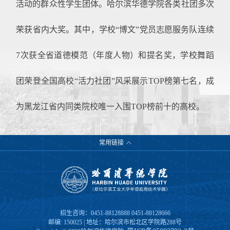
活动的群众性学生团体。哈尔滨华德学院各类社团多次
荣获省内大奖。其中，学校“博文”党员志愿服务队连续
7次获全省道德模范（年度人物）和提名奖，学校舞蹈
团荣登全国高校“活力社团”风采展示TOP榜第七名，成
为黑龙江省内同类院校唯一入围TOP榜前十的高校。
常用链接
招生咨询：0451-88128888 0451-88128666
邮编: 150025 | 地址：哈尔滨市松北区学院路288号