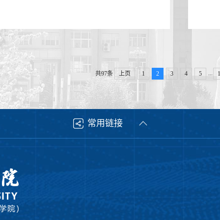
...
共97条
上页
1
2
3
4
5
常用链接