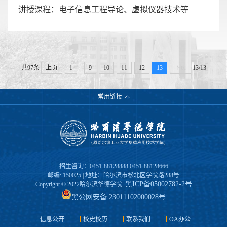
讲授课程：电子信息工程导论、虚拟仪器技术等
...
共97条
上页
1
9
10
11
12
13
下页
13/13
常用链接
招生咨询：0451-88128888 0451-88128666
邮编: 150025 | 地址：哈尔滨市松北区学院路288号
黑ICP备05002782-2号
Copyright © 2022哈尔滨华德学院
黑公网安备 23011102000028号
信息公开
校史校历
联系我们
OA办公