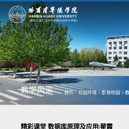
教学风采
首页
>
校园环境
>
影音校园
>
精彩课堂 数据库原理及应用|翟霞