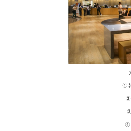
①
②
④