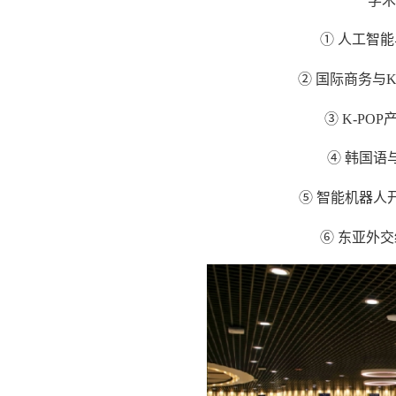
学术
① 人工智
② 国际商务与K
③ K-P
④ 韩国语
⑤ 智能机器人
⑥ 东亚外