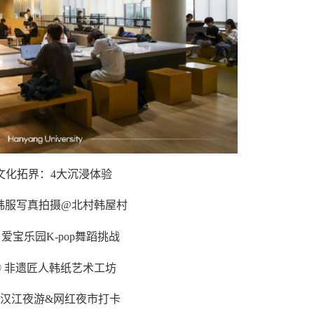
文化拓界：4大沉浸体验
 韩服写真拍摄@北村韩屋村
 爱宝乐园K-pop舞蹈挑战
③ 非遗匠人韩纸艺术工坊
 汉江夜游&网红夜市打卡