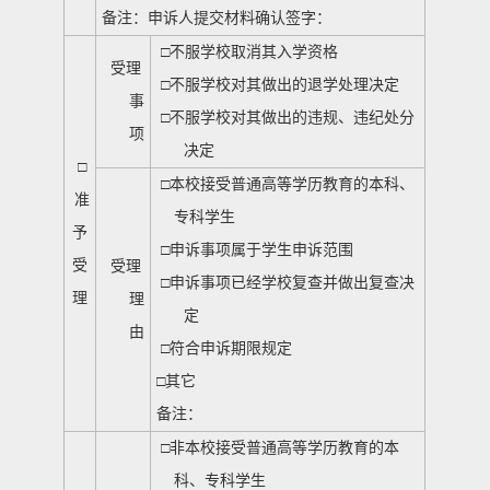
备注：申诉人提交材料确认签字：
□
不服学校取消其入学资格
受理
□
不服学校对其做出的退学处理决定
事
□
不服学校对其做出的违规、违纪处分
项
决定
□
□
本校接受普通高等学历教育的本科、
准
专科学生
予
□
申诉事项属于学生申诉范围
受
受理
□
申诉事项已经学校复查并做出复查决
理
理
定
由
□
符合申诉期限规定
□
其它
备注：
□
非本校接受普通高等学历教育的本
科、专科学生