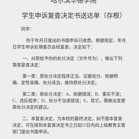
哈尔滨华德学院
学生申诉复查决定书送达单（存根）
同学：
你于
年
月
日提出的书面申诉已收悉。根据规定，
年
月
日学生申诉处理委员会经复查，决定如下：
一、对原给予你的
处分决定（文件号为
），做出下列
第
类复查决定：
第一类：原处分决定程序正当、证据充分、依据明
确、定性准确、处分适当，维持原处分决定。
第二类：原处分决定：
A
、依据错误；
B
、事实不清；
C
、违反程序；
D
、处分不当或错误；
E
、其它，需做出变更
原处分决定的建议。
二、本复查决定，为本校的最终决定。如不服本复查
决定，可在接到本复查决定书之日起
15
日内向上级教育主管
部门提出书面申诉。