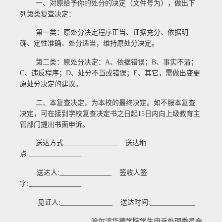
一、对原给予你的
处分的决定（文件号为
），做出下
列第
类复查决定：
第一类：原处分决定程序正当、证据充分、依据明
确、定性准确、处分适当，维持原处分决定。
第二类：原处分决定：
A
、依据错误；
B
、事实不清；
C
、违反程序；
D
、处分不当或错误；
E
、其它，需做出变更
原处分决定的建议。
二、本复查决定，为本校的最终决定。如不服本复查
决定，可在接到学校复查决定书之日起
15
日内向上级教育主
管部门提出书面申诉。
送达方式
:_______________
送达地
点
:_______________
送达人
:_______________
签收人签
字
:_______________
见证人
:_______________
送达时间
:____
_________
哈尔滨华德学院学生申诉处理委员会