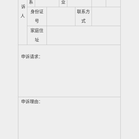
系
业
诉
身份证
联系方
人
号
式
家庭住
址
申诉请求：
申诉理由：