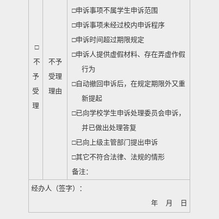
□
申诉事项不属学生申诉范围
□
申诉事项未经过校内申诉程序
□
申诉时间超过期限规定
□
□
申诉人提供虚假材料、存在弄虚作假
不
不予
行为
予
受理
□
自动撤回申诉后，在规定期限外又重
受
理由
新提起
理
□
已向学校学生申诉处理委员会申诉，
并已做出处理答复
□
已向上级主管部门提出申诉
□
其它不符合法律、法规的情形
备注：
经办人（签字）：
年 月 日