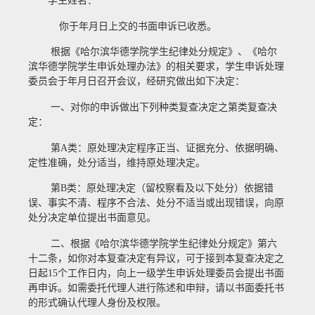
学生姓名：
你于
年
月
日上交的书面申诉已收悉。
根据《哈尔滨华德学院学生纪律处分规定》、《哈尔
滨华德学院学生申诉处理办法》的相关要求，学生申诉处理
委员会于
年
月
日召开会议，经研究做出如下决定：
一、对你的申诉做出下列种类复查决定之第
类复查决
定：
第
A
类：原处理决定程序正当、证据充分、依据明确、
定性准确，处分适当，维持原处理决定。
第
B
类：原处理决定（留校察看及以下处分）依据错
误、事实不清、程序不合法、处分不适当或出现错误，向原
处分决定单位提出书面意见。
二、根据《哈尔滨华德学院学生纪律处分规定》第六
十二条，如你对本复查决定有异议，可于接到本复查决定之
日起
15
个工作日内，向上一级学生申诉处理委员会提出书面
再申诉。如需委托代理人进行陈述和申辩，请以书面委托书
的形式确认代理人身份及权限。