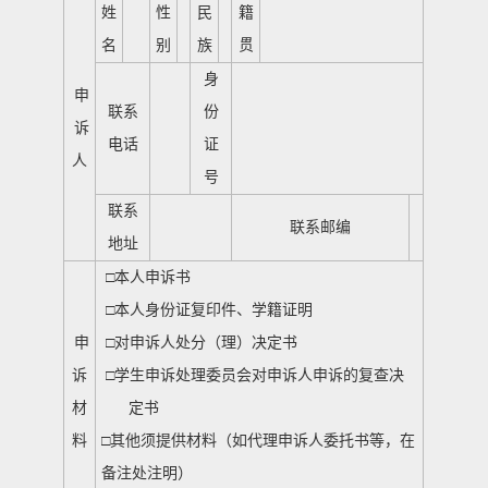
姓
性
民
籍
名
别
族
贯
身
申
联系
份
诉
电话
证
人
号
联系
联系邮编
地址
□
本人申诉书
□
本人身份证复印件、学籍证明
申
□
对申诉人处分（理）决定书
诉
□
学生申诉处理委员会对申诉人申诉的复查决
材
定书
料
□
其他须提供材料（如代理申诉人委托书等，在
备注处注明）