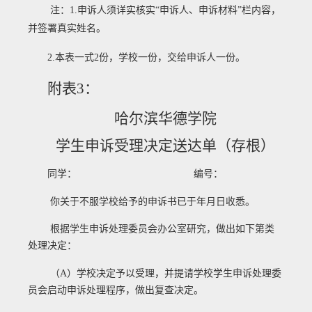
注：
1.
申诉人须详实核实“申诉人、申诉材料”栏内容，
并签署真实姓名。
2.
本表一式
2
份，
学校一份，交给申诉人一份
。
附表
3
：
哈尔滨华德学院
学生申诉受理决定送达单（存根）
同学： 编号：
你关于不服学校给予
的申诉书已于
年
月
日收悉。
根据学生申诉处理委员会办公室研究，做出如下第
类
处理决定：
（
A
）学校决定予以受理，并提请学校学生申诉处理委
员会启动申诉处理程序，做出复查决定。