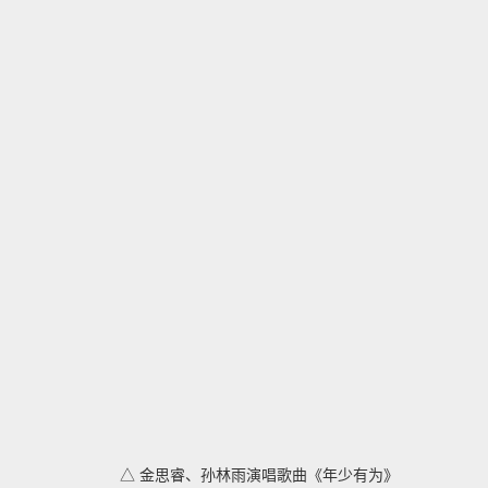
△ 金思睿、孙林雨演唱歌曲《年少有为》