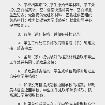
2
、
学校档案馆
提供
学生原始
档案材料，学工处
提供空白档案袋、
空白档案快递邮寄单、空白毕业
生登记表
；党群提供党组织材料；团委提供团组织
关系材料；教务处提供大学成绩单；就业
指导
中心
提供报到证。
3
、各院（系）装档，并做好
装档
记录；
4
、
学生工作
处联系
邮政局
和
各
院（系）确定交
接
、
邮寄
事宜
；
5
、
各
院（系）提供装好的档案材料
后联系学生
工作处
并
共同
与
邮政局
交接；
6
、
邮政局
邮寄档案，学生或单位到邮寄地址查
询接收学生档案；
7
、如果
没有投递成功被返回学校的档案，
邮政
局将档案返回学
校
，学
生工作
处
联系
院系领取，院
系通知学生领取档案
；
8
、如果单位或学生在
30
天内没有接收到档案需