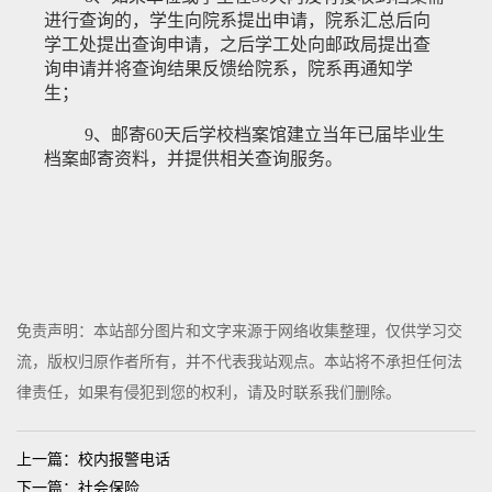
进行查询的，学生向院系提出申请，院系汇总后向
学工处提出查询申请，之后学工处向
邮政
局提出查
询申请并将查询结果反馈给院系，院系再通知学
生；
9
、邮寄
60
天后
学校
档案
馆
建立
当年已届毕业生
档案
邮寄
资料，并提供相关查询服务。
免责声明：本站部分图片和文字来源于网络收集整理，仅供学习交
流，版权归原作者所有，并不代表我站观点。本站将不承担任何法
律责任，如果有侵犯到您的权利，请及时联系我们删除。
上一篇：校内报警电话
下一篇：社会保险