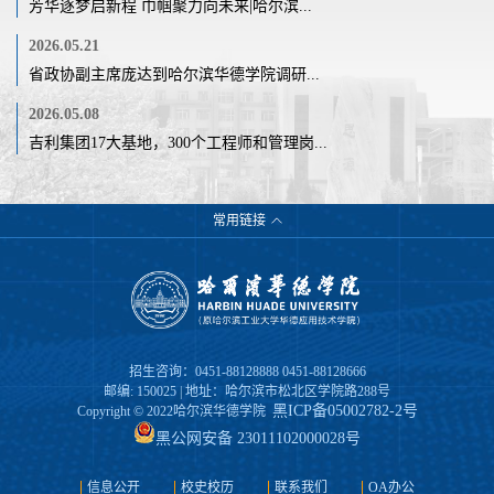
芳华逐梦启新程 巾帼聚力向未来|哈尔滨...
2026.05.21
省政协副主席庞达到哈尔滨华德学院调研...
2026.05.08
吉利集团17大基地，300个工程师和管理岗...
常用链接
招生咨询：0451-88128888 0451-88128666
邮编: 150025 | 地址：哈尔滨市松北区学院路288号
黑ICP备05002782-2号
Copyright © 2022哈尔滨华德学院
黑公网安备 23011102000028号
信息公开
校史校历
联系我们
OA办公