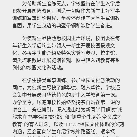
为帮助新生磨练意志，学校坚持在学生入学后
积极开展国防教育，创造一切条件为新生上好军事
训练和军事理论课程，学校还创建了大学生军训教
官团，用学生身边的典型带领和激励学生奋进。
为使新生尽快熟悉校园生活环境，校团委在每
年新生入学后均会带领大一新生开展校园景观文
化、各楼宇功能介绍及特色实验室参观、校史馆、
黄炎培职教思想展览馆参观、图书馆入馆教育等系
列化的校园文化游活动。
在学生接受军事训练、参加校园文化游活动的
同时，为使新生尽快了解华德、融入华德，学校还
会集中开展最具华德特色的新生入学教育第一课。
办学至今，顾德库校长始终坚持亲自站在第一课的
讲台上，旁征博引，深入浅出地为新同学们解读“诚
毅求真 笃学强技”的校训和“侧重个性培养 全员成才
教育”的育人理念，以及“13473”校园文化体系的深刻
内涵，还会面向学生介绍学校筚路蓝缕、艰辛探