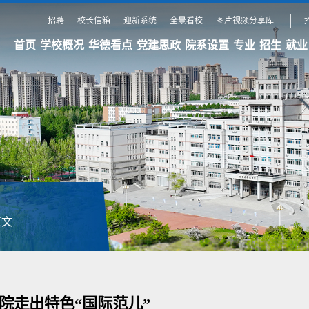
招聘
校长信箱
迎新系统
全景看校
图片视频分享库
首页
学校概况
华德看点
党建思政
院系设置
专业
招生
就业
正文
院走出特色“国际范儿”