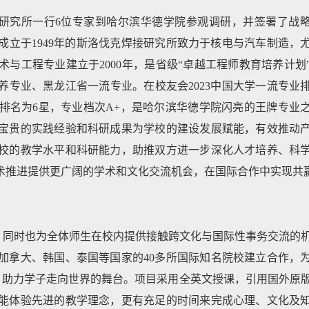
焊接研究所一行6位专家到哈尔滨华德学院参观调研，并签署了战
立于1949年的斯洛伐克焊接研究所致力于核电与汽车制造，
与工程专业建立于2000年，是省级“卓越工程师教育培养计划
专业、黑龙江省一流专业。在校友会2023中国大学一流专业
排名为6星，专业档次A+，是哈尔滨华德学院闪亮的王牌专业
宝贵的实践经验和科研成果为学校的建设发展赋能，有效推动
校的教学水平和科研能力，助推双方进一步深化人才培养、科
术推进提供更广阔的学术和文化交流机会，在国际合作中实现共
，同时也为全体师生在校内提供接触跨文化与国际性事务交流的
加拿大、韩国、泰国等国家的40多所国际知名院校建立合作，
项目，助力学子走向世界的舞台。项目采用全英文授课，引用国外原
能体验先进的教学理念，更有充足的时间来完成心理、文化及