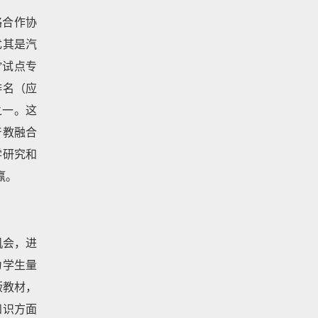
略合作协
尤其是汽
”试点专
排名（应
之一。这
产教融合
学研究和
赢。
机会，进
为学生量
版教材，
知识方面