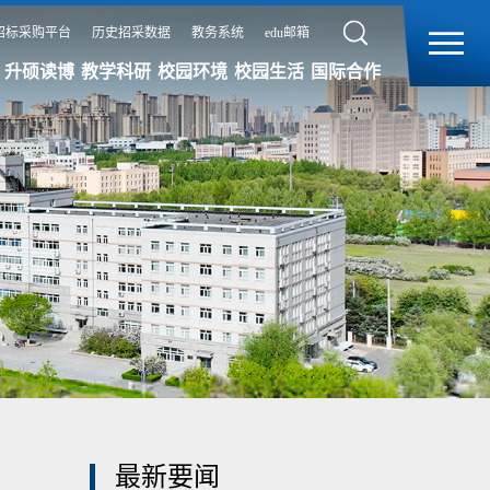
招标采购平台
历史招采数据
教务系统
edu邮箱
升硕读博
教学科研
校园环境
校园生活
国际合作
最新要闻