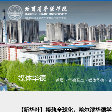
媒体华德
首页
>
华德看点
>
媒体华德
> 
【新华社】接轨全球化，哈尔滨华德学