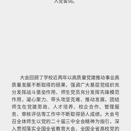
入党誓词。
大会回顾了学校近两年以高质量党建推动事业高
质量发展不断取得的硕果，强调广大基层党组织充
分发挥战斗堡垒作用、师生党员充分发挥先锋模范
作用，凝心聚力、带头攻坚克难、推动发展，团结
师生在党建思政、人才培养、校企合作、管理服
务、审核评估等工作中不断取得骄人成绩。大会号
召全体师生以党的二十届三中全会精神为指引，深
入贯彻落实全国全省教育大会、全国全省高校党的