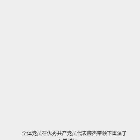
全体党员在优秀共产党员代表廉杰带领下重温了