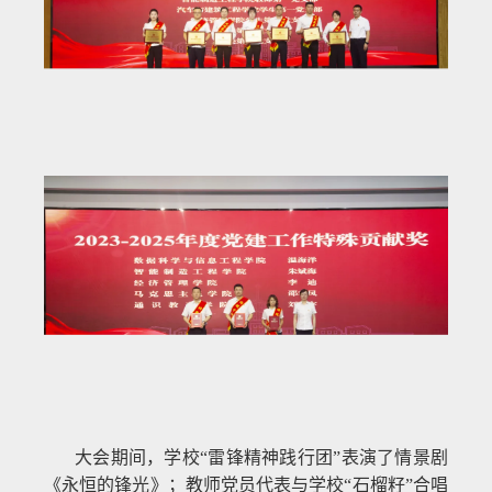
大会期间，学校“雷锋精神践行团”表演了情景剧
《永恒的锋光》；教师党员代表与学校“石榴籽”合唱