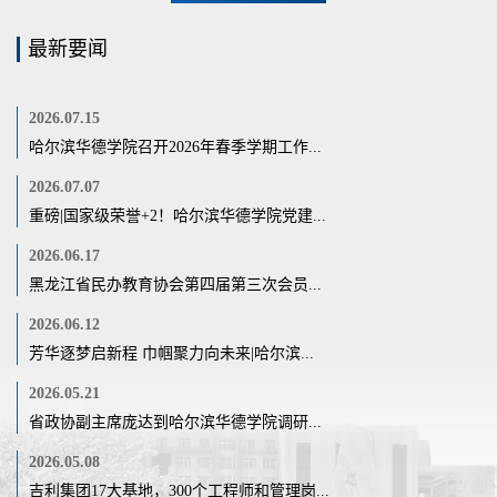
最新要闻
2026.07.15
哈尔滨华德学院召开2026年春季学期工作...
2026.07.07
重磅|国家级荣誉+2！哈尔滨华德学院党建...
2026.06.17
黑龙江省民办教育协会第四届第三次会员...
2026.06.12
芳华逐梦启新程 巾帼聚力向未来|哈尔滨...
2026.05.21
省政协副主席庞达到哈尔滨华德学院调研...
2026.05.08
吉利集团17大基地，300个工程师和管理岗...