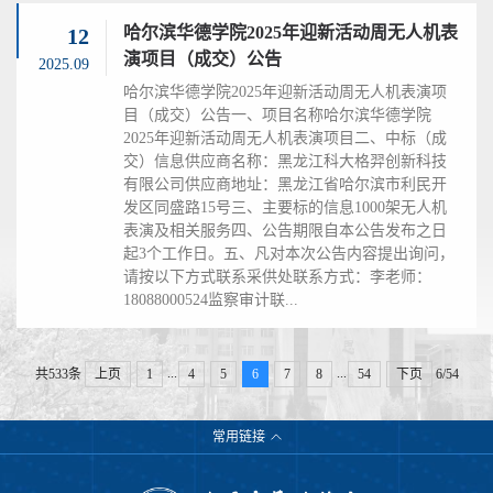
哈尔滨华德学院2025年迎新活动周无人机表
12
演项目（成交）公告
2025.09
哈尔滨华德学院2025年迎新活动周无人机表演项
目（成交）公告一、项目名称哈尔滨华德学院
2025年迎新活动周无人机表演项目二、中标（成
交）信息供应商名称：黑龙江科大格羿创新科技
有限公司供应商地址：黑龙江省哈尔滨市利民开
发区同盛路15号三、主要标的信息1000架无人机
表演及相关服务四、公告期限自本公告发布之日
起3个工作日。五、凡对本次公告内容提出询问，
请按以下方式联系采供处联系方式：李老师：
18088000524监察审计联...
...
...
共533条
上页
1
4
5
6
7
8
54
下页
6/54
常用链接