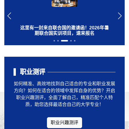
香港大学研学报名倒计时：给寒假一个高阶选
从华德出发，向世界前行！“世界第一站”国际
这里有一封来自联合国的邀请函！2026年暑
2026暑期赴美带薪实习补录开启：逐梦国际
哈尔滨华德学院2026年剑桥大学「领航计
期联合国实训项目，速来报名
划」暑期访学项目正式启动
舞台，你的夏天可以更精彩
项，为简历加上“硬通货”
项目启航说明会圆满落幕
职业测评
如何精准、高效地找到自己适合的专业和职业发展
方向？如何在适合的领域中发挥自身的优势？开启
职业兴趣测评，全面了解自己，精准匹配个人特
质，助您选择最适合自己的大学专业！
职业兴趣测评