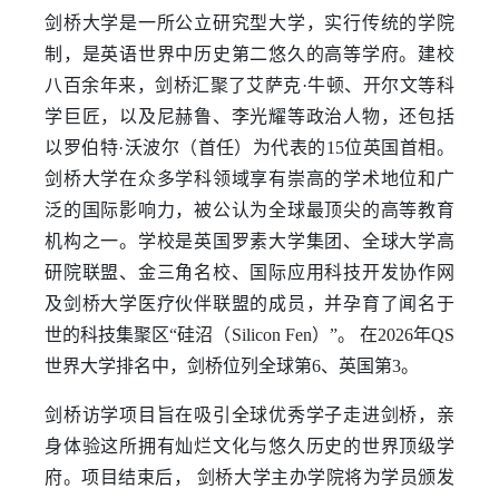
剑桥大学是一所公立研究型大学，实行传统的学院
制，是英语世界中历史第二悠久的高等学府。建校
八百余年来，剑桥汇聚了艾萨克·牛顿、开尔文等科
学巨匠，以及尼赫鲁、李光耀等政治人物，还包括
以罗伯特·沃波尔（首任）为代表的15位英国首相。
剑桥大学在众多学科领域享有崇高的学术地位和广
泛的国际影响力，被公认为全球最顶尖的高等教育
机构之一。学校是英国罗素大学集团、全球大学高
研院联盟、金三角名校、国际应用科技开发协作网
及剑桥大学医疗伙伴联盟的成员，并孕育了闻名于
世的科技集聚区“硅沼（Silicon Fen）”。 在2026年QS
世界大学排名中，剑桥位列全球第6、英国第3。
剑桥访学项目旨在吸引全球优秀学子走进剑桥，亲
身体验这所拥有灿烂文化与悠久历史的世界顶级学
府。项目结束后， 剑桥大学主办学院将为学员颁发