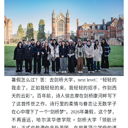
大数据营销
数据结构
商务数据决策实训
大数据客户关系管理
IT项目管理
数据可视化实训
管理决策方法
大数据管理与应用课程设计
数字化运营
暑假怎么过？答：去剑桥大学，next level：
“轻轻的
我走了，正如我轻轻的来，我轻轻的招手，作别西
天的云彩”。百年前，诗人徐志摩在剑桥康河畔写下
了这首传世之作，诗行里的柔情与眷恋让无数学子
在心中埋下了一个“剑桥梦”。2026年暑假，这个梦，
不再遥远，哈尔滨华德学院 × 剑桥大学「领航计
划」正式启航邀你亲赴英国，在世界顶尖学府的课