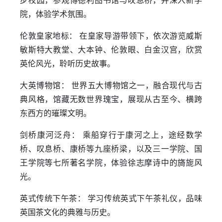
步校园，参观博德利图书馆与叹息桥，并深入新学
院，体验学术氛围。
伦敦皇家地标： 在皇家导游带领下，依次游览威斯
敏斯特大教堂、大本钟、伦敦眼、白金汉宫，欣赏
英伦风光，聆听历史故事。
大英博物馆： 世界五大博物馆之一，融合现代与古
典风格，馆藏无数世界瑰宝，展现从古至今、横跨
东西方的璀璨文明。
剑桥康河泛舟： 乘船穿行于康河之上，途经数学
桥、叹息桥、康桥等九座桥梁，以及三一学院、国
王学院等七所著名学院，体验徐志摩诗中的旖旎风
光。
英式传统下午茶： 学习传统英式下午茶礼仪，品味
英国茶文化的典雅与历史。