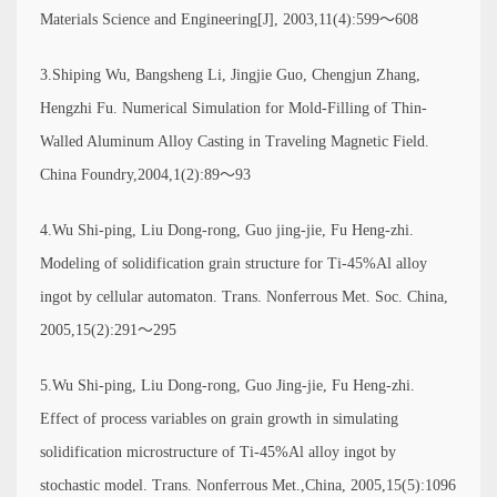
Materials Science and Engineering[J], 2003,11(4):599～608
3.Shiping Wu, Bangsheng Li, Jingjie Guo, Chengjun Zhang,
Hengzhi Fu. Numerical Simulation for Mold-Filling of Thin-
Walled Aluminum Alloy Casting in Traveling Magnetic Field.
China Foundry,2004,1(2):89～93
4.Wu Shi-ping, Liu Dong-rong, Guo jing-jie, Fu Heng-zhi.
Modeling of solidification grain structure for Ti-45%Al alloy
ingot by cellular automaton. Trans. Nonferrous Met. Soc. China,
2005,15(2):291～295
5.Wu Shi-ping, Liu Dong-rong, Guo Jing-jie, Fu Heng-zhi.
Effect of process variables on grain growth in simulating
solidification microstructure of Ti-45%Al alloy ingot by
stochastic model. Trans. Nonferrous Met.,China, 2005,15(5):1096