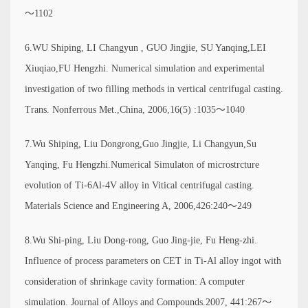
～1102
6.WU Shiping, LI Changyun , GUO Jingjie, SU Yanqing,LEI
Xiuqiao,FU Hengzhi. Numerical simulation and experimental
investigation of two filling methods in vertical centrifugal casting.
Trans. Nonferrous Met.,China, 2006,16(5) :1035～1040
7.Wu Shiping, Liu Dongrong,Guo Jingjie, Li Changyun,Su
Yanqing, Fu Hengzhi.Numerical Simulaton of microstrcture
evolution of Ti-6Al-4V alloy in Vitical centrifugal casting.
Materials Science and Engineering A, 2006,426:240～249
8.Wu Shi-ping, Liu Dong-rong, Guo Jing-jie, Fu Heng-zhi.
Influence of process parameters on CET in Ti-Al alloy ingot with
consideration of shrinkage cavity formation: A computer
simulation. Journal of Alloys and Compounds.2007, 441:267～