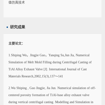
值仿真技术
研究成果
主要论文：
1.Shiping Wu，Jingjie Guo，Yanqing Su,Jun Jia, Numerical
Simulation of Melt Mold Filling during Centrifugal Casting of
TiAl Alloy Exhaust Valve [J]. International Journal of Cast
Materials Research,2002,15(3),137～141
2.Wu Shiping , Guo Jingjie, Jia Jun. Numerical simulation of off-
centered porosity formation of TiAl-base alloy exhaust valve
during vertical centrifugal casting. Modelling and Simulation in